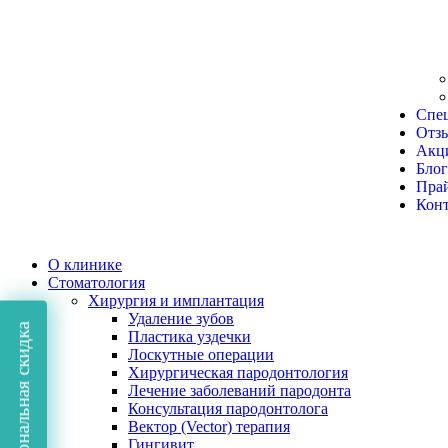
Спе
Отз
Акц
Бло
Пра
Кон
О клинике
Стоматология
Хирургия и имплантация
Удаление зубов
Персональная скидка
Пластика уздечки
Лоскутные операции
Хирургическая пародонтология
Лечение заболеваний пародонта
Консультация пародонтолога
Вектор (Vector) терапия
Гингивит