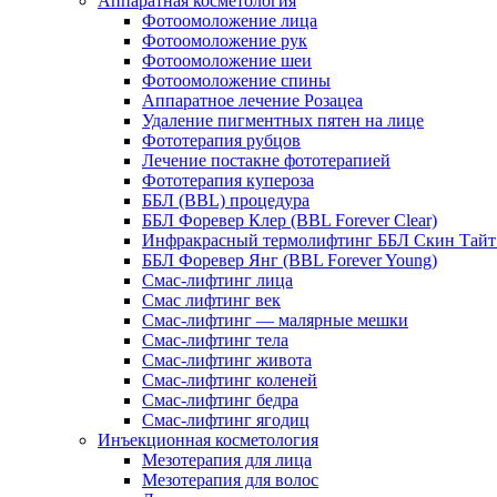
Аппаратная косметология
Фотоомоложение лица
Фотоомоложение рук
Фотоомоложение шеи
Фотоомоложение спины
Аппаратное лечение Розацеа
Удаление пигментных пятен на лице
Фототерапия рубцов
Лечение постакне фототерапией
Фототерапия купероза
ББЛ (BBL) процедура
ББЛ Форевер Клер (BBL Forever Clear)
Инфракрасный термолифтинг ББЛ Скин Тайт (
ББЛ Форевер Янг (BBL Forever Young)
Смас-лифтинг лица
Смас лифтинг век
Смас-лифтинг — малярные мешки
Смас-лифтинг тела
Смас-лифтинг живота
Смас-лифтинг коленей
Смас-лифтинг бедра
Смас-лифтинг ягодиц
Инъекционная косметология
Мезотерапия для лица
Мезотерапия для волос