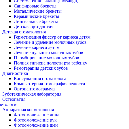
Система Инвизилайн (Invisalign)
Сапфировые брекеты
Металлические брекеты
Керамические брекеты
Лингвальные брекеты
Детская ортодонтия
Детская стоматология
Герметизация фиссур от кариеса детям
Лечение и удаление молочных зубов
Лечение кариеса детям
Лечение пульпита молочных зубов
Пломбирование молочных зубов
Полная гигиена полости рта ребенку
Ремотерапия детских зубов
Диагностика
Консультация стоматолога
Компьютерная томография челюсти
Ортопантомограмма
Зуботехническая лаборатория
Остеопатия
метология
Аппаратная косметология
Фотоомоложение лица
Фотоомоложение рук
Фотоомоложение шеи