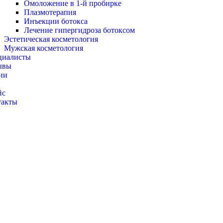
Омоложение в 1-й пробирке
Плазмотерапия
Инъекции ботокса
Лечение гипергидроза ботоксом
Эстетическая косметология
Мужская косметология
циалисты
ывы
ии
г
йс
такты