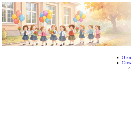
О к
Сто