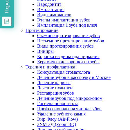
Пародонтит
Имплантация
Виды имплантов
Этапы имплантации зубов
Имплантация 1 зуба под ключ
Протезирование
Съемное протезирование зубов
Несъемное протезирование зубов
Виды протезирования зубов
Виниры
Коронка из диоксида циркония
Керамические коронки на зубы
Терапия и профилактика
Консультация стоматолога
Лечение зубов в рассрочку в Москве
Лечение кариеса
Лечение пульпита
Реставрация зубов
Лечение зубов под микроскопом
Гигиена полости рта
Профессиональная чистка зубов
Удаление зубного камня
Эйр Флоу (Air-Flow)
ЗУМ-3Д (Zoom-3D)
Домашнее отбеливание